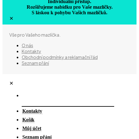
Individuální přístup.
Rozšiřujeme nabídku pro Vaše mazlíčky.
S láskou k pohybu Vašich mazlíčků.
✕
Vše pro Vašeho mazlíčka.
O nás
Kontakty
Obchodní podmínky a reklamační řád
Seznam přání
✕
Kontakty
Košík
Můj účet
Seznam přání