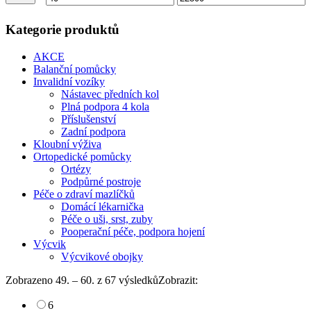
cena
cena
Kategorie produktů
AKCE
Balanční pomůcky
Invalidní vozíky
Nástavec předních kol
Plná podpora 4 kola
Příslušenství
Zadní podpora
Kloubní výživa
Ortopedické pomůcky
Ortézy
Podpůrné postroje
Péče o zdraví mazlíčků
Domácí lékarnička
Péče o uši, srst, zuby
Pooperační péče, podpora hojení
Výcvik
Výcvikové obojky
Zobrazeno 49. – 60. z 67 výsledků
Zobrazit:
6