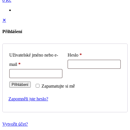
0 Kč
✕
Přihlášení
Uživatelské jméno nebo e-
Heslo
*
mail
*
Přihlášení
Zapamatujte si mě
Zapomněli jste heslo?
Vytvořit účet?