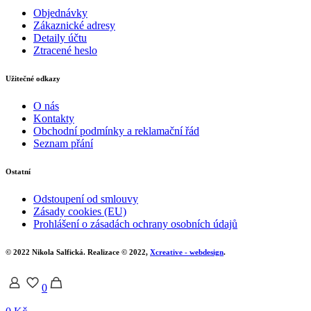
Objednávky
Zákaznické adresy
Detaily účtu
Ztracené heslo
Užitečné odkazy
O nás
Kontakty
Obchodní podmínky a reklamační řád
Seznam přání
Ostatní
Odstoupení od smlouvy
Zásady cookies (EU)
Prohlášení o zásadách ochrany osobních údajů
© 2022 Nikola Salfická. Realizace © 2022,
Xcreative - webdesign
.
0