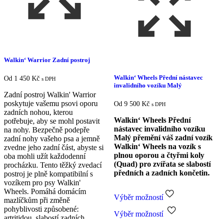
Walkin‘ Warrior Zadní postroj
Walkin‘ Wheels Přední nástavec
Od
1 450
Kč
s DPH
invalidního vozíku Malý
Zadní postroj Walkin' Warrior
poskytuje vašemu psovi oporu
Od
9 500
Kč
s DPH
zadních nohou, kterou
Walkin‘ Wheels Přední
potřebuje, aby se mohl postavit
nástavec invalidního vozíku
na nohy. Bezpečně podepře
Malý přemění váš zadní vozík
zadní nohy vašeho psa a jemně
Walkin‘ Wheels na vozík s
zvedne jeho zadní část, abyste si
plnou oporou a čtyřmi koly
oba mohli užít každodenní
(Quad) pro zvířata se slabostí
procházku. Tento těžký zvedací
předních a zadních končetin.
postroj je plně kompatibilní s
vozíkem pro psy Walkin'
Wheels. Pomáhá domácím
Výběr možností
mazlíčkům při změně
Tento
pohyblivosti způsobené:
Výběr možností
produkt
artritidou, slabostí zadních