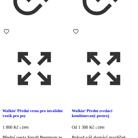
Walkin‘ Přední vesta pro invalidní
Walkin‘ Přední zvedací
vozík pro psy
kombinovaný postroj
1 800
Kč
Od
1 300
Kč
s DPH
s DPH
Přední vesta Small Premium je
Pokud váš domácí mazlíček