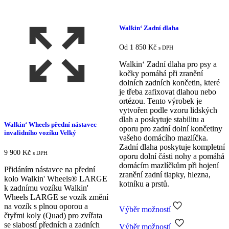
Walkin‘ Zadní dlaha
Od
1 850
Kč
s DPH
Walkin‘ Zadní dlaha pro psy a
kočky pomáhá při zranění
dolních zadních končetin, které
je třeba zafixovat dlahou nebo
ortézou. Tento výrobek je
vytvořen podle vzoru lidských
dlah a poskytuje stabilitu a
Walkin‘ Wheels přední nástavec
oporu pro zadní dolní končetiny
invalidního vozíku Velký
vašeho domácího mazlíčka.
Zadní dlaha poskytuje kompletní
9 900
Kč
s DPH
oporu dolní části nohy a pomáhá
domácím mazlíčkům při hojení
Přidáním nástavce na přední
zranění zadní tlapky, hlezna,
kolo Walkin' Wheels® LARGE
kotníku a prstů.
k zadnímu vozíku Walkin'
Wheels LARGE se vozík změní
na vozík s plnou oporou a
Výběr možností
čtyřmi koly (Quad) pro zvířata
Tento
se slabostí předních a zadních
Výběr možností
produkt