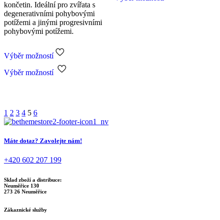
končetin. Ideální pro zvířata s
má
degenerativními pohybovými
více
potížemi a jinými progresivními
variant.
pohybovými potížemi.
Možnosti
lze
vybrat
Výběr možností
na
Tento
stránce
Výběr možností
produkt
produktu
má
více
variant.
Možnosti
1
2
3
4
5
6
lze
vybrat
na
Máte dotaz? Zavolejte nám!
stránce
produktu
+420 602 207 199
Sklad zboží a distribuce:
Neuměřice 130
273 26 Neuměřice
Zákaznické služby