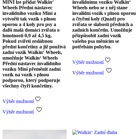
MINI lze přidat Walkin‘
invalidnímu vozíku Walkin‘
Wheels Přední nástavec
Wheels nebo se z něj stane
invalidního vozíku Mini a
invalidní vozík s plnou oporou
vytvořit tak vozík s plnou
a čtyřmi koly (Quad) pro
oporou a 4 koly pro psy a
zvířata se slabostí předních a
další malá domácí zvířata o
zadních končetin. Umožňuje
hmotnosti 0,9 až 4,5 kg.
přizpůsobit zadní vozík
Pokud zvířeti zeslábnou
vašeho psa měnícím se
přední končetiny a již používá
potřebám pohybu.
zadní vozík Walkin‘ Wheels,
umožňuje Walkin‘ Wheels
Výběr možností
Přední nástavec invalidního
Tento
vozíku Mini přeměnit zadní
Výběr možností
produkt
vozík na vozík s plnou
má
podporou, který podporuje
více
všechny čtyři končetiny.
variant.
Možnosti
lze
Výběr možností
Tento
vybrat
Výběr možností
produkt
na
má
stránce
více
produktu
variant.
Možnosti