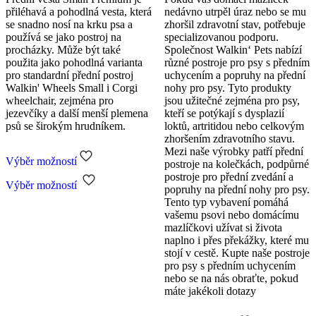
přiléhavá a pohodlná vesta, která
nedávno utrpěl úraz nebo se mu
se snadno nosí na krku psa a
zhoršil zdravotní stav, potřebuje
používá se jako postroj na
specializovanou podporu.
procházky. Může být také
Společnost Walkin‘ Pets nabízí
použita jako pohodlná varianta
různé postroje pro psy s předním
pro standardní přední postroj
uchycením a popruhy na přední
Walkin' Wheels Small i Corgi
nohy pro psy. Tyto produkty
wheelchair, zejména pro
jsou užitečné zejména pro psy,
jezevčíky a další menší plemena
kteří se potýkají s dysplazií
psů se širokým hrudníkem.
loktů, artritidou nebo celkovým
zhoršením zdravotního stavu.
Mezi naše výrobky patří přední
Výběr možností
postroje na kolečkách, podpůrné
Tento
postroje pro přední zvedání a
Výběr možností
produkt
popruhy na přední nohy pro psy.
má
Tento typ vybavení pomáhá
více
vašemu psovi nebo domácímu
variant.
mazlíčkovi užívat si života
Možnosti
naplno i přes překážky, které mu
lze
stojí v cestě. Kupte naše postroje
vybrat
pro psy s předním uchycením
na
nebo se na nás obraťte, pokud
stránce
máte jakékoli dotazy
produktu