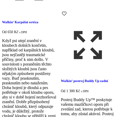
Walkin‘ Karpální ortéza
Od
650
Kč
s DPH
Když psi utrpí zranění v
kloubech dolních končetin,
například od karpálních kloubů,
jsou nejčastěji traumatické
příčiny, proč k nim došlo. V
souvislosti s poraněním těchto
složitých kloubů jsou často
nějakým způsobem postiženy
vazy. Buď prasknutím,
Walkin‘ postroj Buddy Up zadní
prasknutím nebo natažením.
Doba hojení je dlouhá a pes
Od
1 300
Kč
s DPH
potřebuje v okolí kloubu oporu,
aby si v době hojení nezhoršoval
Postroj Buddy Up™ poskytuje
zranění. Dobře přizpůsobený
vašemu mazlíčkovi oporu při
chránič kloubů, který odpuzuje
zvedání zad, kterou potřebuje k
vodu, je důležitý, protože
tomu, aby zůstal aktivní. Postroj
chránič kloubu se přiblíží k zemi