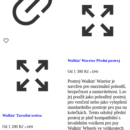
Walkin‘ Warrior Přední postroj
Od
1 300
Kč
s DPH
Postroj Walkin' Warrior je
navržen pro maximální pohodlí,
bezpečnost a nastavitelnost. Lze
jej použít jako pohodlný postroj
pro venčení nebo jako vylepšení
standardního postroje pro psa na
kolečkách. Tento odolný přední
Walkin‘ Tarzální ortéza
postroj je plně kompatibilní s
invalidním vozíkem pro psy
Od
1 200
Kč
s DPH
Walkin' Wheels ve velikostech