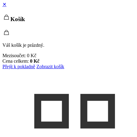
✕
Košík
Váš košík je prázdný.
Mezisoučet:
0
Kč
Cena celkem:
0
Kč
Přejít k pokladně
Zobrazit košík