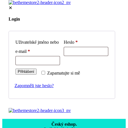
✕
Login
Uživatelské jméno nebo
Heslo
*
e-mail
*
Přihlášení
Zapamatujte si mě
Zapomněli jste heslo?
Český eshop.