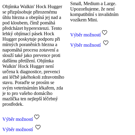
Small, Medium a Large.
Objímka Walkin' Hock Hugger
Upozorňujeme, že není
se přizpůsobuje přirozenému
kompatibilní s invalidním
úhlu hlezna a obepíná jej nad a
vozíkem Mini.
pod kloubem, čímž pomáhá
předcházet hyperextenzi. Tento
lehký objímací pásek Hock
Výběr možností
Hugger poskytuje podporu při
Tento
mírných poraněních hlezna a
Výběr možností
produkt
napomáhá procesu zotavení a
má
slouží také jako prevence proti
více
dalšímu přetížení. Objímka
variant.
Walkin' Hock Hugger není
Možnosti
určena k diagnostice, prevenci
lze
ani léčbě jakéhokoli zdravotního
vybrat
stavu. Poraďte se prosím se
na
svým veterinárním lékařem, zda
stránce
je to pro vašeho domácího
produktu
mazlíčka ten nejlepší léčebný
prostředek.
Výběr možností
Tento
Výběr možností
produkt