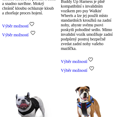
Buddy Up Harness je plně
a snadno navlhne. Mokrý
kompatibilní s invalidním
chránič kloubu ochlazuje kloub
vozíkem pro psy Walkin'
a zhoršuje proces hojení.
Wheels a lze jej použít místo
standardních kroužků na zadní
nohy, abyste svému psovi
Výběr možností
poskytli pohodlné sedlo. Mimo
Tento
invalidní vozík umožňuje zadní
Výběr možností
produkt
podpůrný postroj bezpečně
má
zvedat zadní nohy vašeho
více
mazlíčka.
variant.
Možnosti
lze
Výběr možností
vybrat
Tento
na
Výběr možností
produkt
stránce
má
produktu
více
variant.
Možnosti
lze
vybrat
na
stránce
produktu