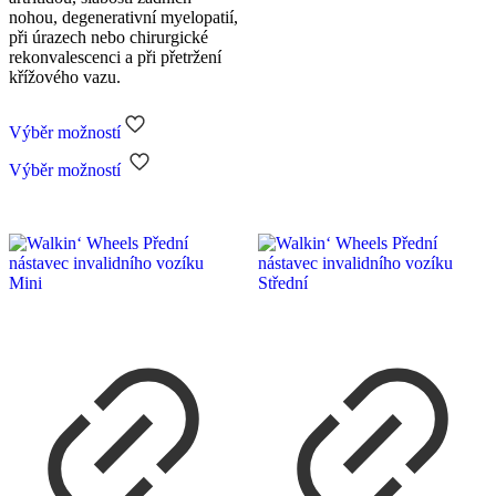
má
nohou, degenerativní myelopatií,
více
při úrazech nebo chirurgické
variant.
rekonvalescenci a při přetržení
Možnosti
křížového vazu.
lze
vybrat
na
Výběr možností
stránce
Tento
produktu
Výběr možností
produkt
má
více
variant.
Možnosti
lze
vybrat
na
stránce
produktu