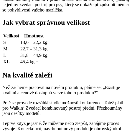
je jediný zvedací postroj pro psy, který se dokáže přizpůsobit měnící
se pohyblivosti vašeho mazlíčka.
Jak vybrat správnou velikost
Velikost
Hmotnost
S
13,6 – 22,2 kg
M
22,7 – 31,3 kg
L
31,8 – 44,9 kg
XL
45,4 kg +
Na kvalitě záleží
Než začneme pracovat na novém produktu, ptáme se: „Existuje
kvalitní a cenově dostupná verze tohoto produktu?“
Poté se provede rozsáhlá studie možností konkurence. Totéž platí
pro Walkin‘ Zvedací kombinovaný postroj přední. Přezkoumány
jsou desítky modelů.
Teprve když je jasné, že můžeme něco zlepšit, zahájíme proces
vývoje. Koneckonců, navrhnout nový produkt je obrovský úkol.