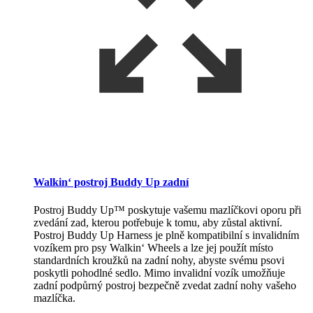
Walkin‘ postroj Buddy Up zadní
Postroj Buddy Up™ poskytuje vašemu mazlíčkovi oporu při
zvedání zad, kterou potřebuje k tomu, aby zůstal aktivní.
Postroj Buddy Up Harness je plně kompatibilní s invalidním
vozíkem pro psy Walkin‘ Wheels a lze jej použít místo
standardních kroužků na zadní nohy, abyste svému psovi
poskytli pohodlné sedlo. Mimo invalidní vozík umožňuje
zadní podpůrný postroj bezpečně zvedat zadní nohy vašeho
mazlíčka.