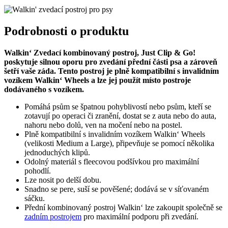
Podrobnosti o produktu
Walkin‘ Zvedací kombinovaný postroj, Just Clip & Go!
poskytuje silnou oporu pro zvedání přední části psa a zároveň
šetří vaše záda. Tento postroj je plně kompatibilní s invalidním
vozíkem Walkin‘ Wheels a lze jej použít místo postroje
dodávaného s vozíkem.
Pomáhá psům se špatnou pohyblivostí nebo psům, kteří se
zotavují po operaci či zranění, dostat se z auta nebo do auta,
nahoru nebo dolů, ven na močení nebo na postel.
Plně kompatibilní s invalidním vozíkem Walkin‘ Wheels
(velikosti Medium a Large), připevňuje se pomocí několika
jednoduchých klipů.
Odolný materiál s fleecovou podšívkou pro maximální
pohodlí.
Lze nosit po delší dobu.
Snadno se pere, suší se pověšené; dodává se v síťovaném
sáčku.
Přední kombinovaný postroj Walkin‘ lze zakoupit společně se
zadním postrojem
pro maximální podporu při zvedání.