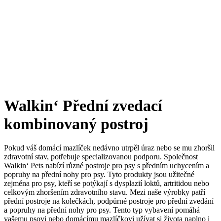
Walkin‘ Přední zvedací
kombinovaný postroj
Pokud váš domácí mazlíček nedávno utrpěl úraz nebo se mu zhoršil
zdravotní stav, potřebuje specializovanou podporu. Společnost
Walkin‘ Pets nabízí různé postroje pro psy s předním uchycením a
popruhy na přední nohy pro psy. Tyto produkty jsou užitečné
zejména pro psy, kteří se potýkají s dysplazií loktů, artritidou nebo
celkovým zhoršením zdravotního stavu. Mezi naše výrobky patří
přední postroje na kolečkách, podpůrné postroje pro přední zvedání
a popruhy na přední nohy pro psy. Tento typ vybavení pomáhá
vašemu psovi nebo domácímu mazlíčkovi užívat si života naplno i