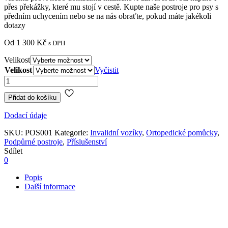
přes překážky, které mu stojí v cestě. Kupte naše postroje pro psy s
předním uchycením nebo se na nás obraťte, pokud máte jakékoli
dotazy
Od
1 300
Kč
s DPH
Velikost
Velikost
Vyčistit
Walkin‘
Přední
zvedací
Přidat do košíku
kombinovaný
Dodací údaje
postroj
množství
SKU:
POS001
Kategorie:
Invalidní vozíky
,
Ortopedické pomůcky
,
Podpůrné postroje
,
Příslušenství
Sdílet
0
Popis
Další informace