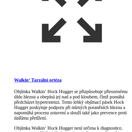
Walkin‘ Tarzální ortéza
Objímka Walkin‘ Hock Hugger se přizpůsobuje přirozenému
úhlu hlezna a obepíná jej nad a pod kloubem, čímž pomáhá
předcházet hyperextenzi. Tento lehký objímací pásek Hock
Hugger poskytuje podporu při mírných poraněních hlezna a
napomáhá procesu zotavení a slouží také jako prevence proti
dalšímu přetížení.
Objímka Walkin‘ Hock Hugger není určena k diagnostice,