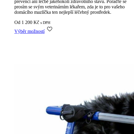
prevenci ani léčbě jakéhokoli zdravotního stavu. Poraďte se
prosím se svým veterinárním lékařem, zda je to pro vašeho
domácího mazlíčka ten nejlepší léčebný prostředek.
Od
1 200
Kč
s DPH
Tento
Výběr možností
produkt
má
více
variant.
Možnosti
lze
vybrat
na
stránce
produktu