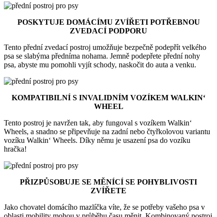
POSKYTUJE DOMÁCÍMU ZVÍŘETI POTŘEBNOU
ZVEDACÍ PODPORU
Tento přední zvedací postroj umožňuje bezpečně podepřít velkého
psa se slabýma předníma nohama. Jemně podepřete přední nohy
psa, abyste mu pomohli vyjít schody, naskočit do auta a venku.
KOMPATIBILNÍ S INVALIDNÍM VOZÍKEM WALKIN‘
WHEEL
Tento postroj je navržen tak, aby fungoval s vozíkem Walkin‘
Wheels, a snadno se připevňuje na zadní nebo čtyřkolovou variantu
vozíku Walkin‘ Wheels. Díky němu je usazení psa do vozíku
hračka!
PŘIZPŮSOBUJE SE MĚNÍCÍ SE POHYBLIVOSTI
ZVÍŘETE
Jako chovatel domácího mazlíčka víte, že se potřeby vašeho psa v
oblasti mobility mohou v průběhu času měnit. Kombinovaný postroj