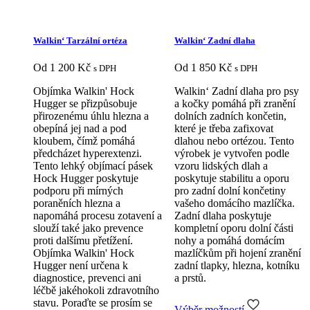
Walkin‘ Tarzální ortéza
Walkin‘ Zadní dlaha
Od
1 200
Kč
Od
1 850
Kč
s DPH
s DPH
Objímka Walkin' Hock
Walkin‘ Zadní dlaha pro psy
Hugger se přizpůsobuje
a kočky pomáhá při zranění
přirozenému úhlu hlezna a
dolních zadních končetin,
obepíná jej nad a pod
které je třeba zafixovat
kloubem, čímž pomáhá
dlahou nebo ortézou. Tento
předcházet hyperextenzi.
výrobek je vytvořen podle
Tento lehký objímací pásek
vzoru lidských dlah a
Hock Hugger poskytuje
poskytuje stabilitu a oporu
podporu při mírných
pro zadní dolní končetiny
poraněních hlezna a
vašeho domácího mazlíčka.
napomáhá procesu zotavení a
Zadní dlaha poskytuje
slouží také jako prevence
kompletní oporu dolní části
proti dalšímu přetížení.
nohy a pomáhá domácím
Objímka Walkin' Hock
mazlíčkům při hojení zranění
Hugger není určena k
zadní tlapky, hlezna, kotníku
diagnostice, prevenci ani
a prstů.
léčbě jakéhokoli zdravotního
stavu. Poraďte se prosím se
Výběr možností