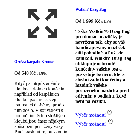
Walkin‘ Drag Bag
Od
1 999
Kč
s DPH
Taška Walkin’® Drag Bag
pro domácí mazlíčky je
navržena tak, aby se váš
handicapovaný mazlíček
cítil pohodlně, ať už jde
kamkoli. Walkin‘ Drag Bag
Ortéza karpalu Kruuse
obklopuje ochrnuté
končetiny vašeho psa a
Od
640
Kč
s DPH
poskytuje bariéru, která
chrání zadní končetiny a
Když psi utrpí zranění v
hrudník vašeho
kloubech dolních končetin,
postiženého mazlíčka před
například od karpálních
odřením o podlahu, když
kloubů, jsou nejčastěji
není na vozíku.
traumatické příčiny, proč k
nim došlo. V souvislosti s
Výběr možností
poraněním těchto složitých
Tento
kloubů jsou často nějakým
Výběr možností
produkt
způsobem postiženy vazy.
má
Buď prasknutím, prasknutím