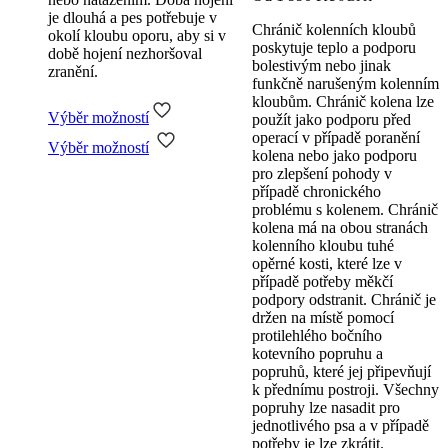
je dlouhá a pes potřebuje v
Chránič kolenních kloubů
okolí kloubu oporu, aby si v
poskytuje teplo a podporu
době hojení nezhoršoval
bolestivým nebo jinak
zranění.
funkčně narušeným kolenním
kloubům. Chránič kolena lze
Výběr možností
použít jako podporu před
Tento
operací v případě poranění
Výběr možností
produkt
kolena nebo jako podporu
má
pro zlepšení pohody v
více
případě chronického
variant.
problému s kolenem. Chránič
Možnosti
kolena má na obou stranách
lze
kolenního kloubu tuhé
vybrat
opěrné kosti, které lze v
na
případě potřeby měkčí
stránce
podpory odstranit. Chránič je
produktu
držen na místě pomocí
protilehlého bočního
kotevního popruhu a
popruhů, které jej připevňují
k přednímu postroji. Všechny
popruhy lze nasadit pro
jednotlivého psa a v případě
potřeby je lze zkrátit.