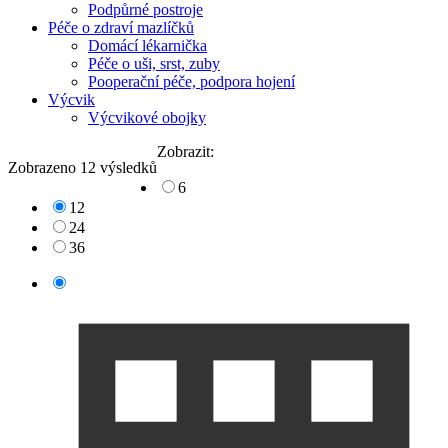
Podpůrné postroje
Péče o zdraví mazlíčků
Domácí lékarnička
Péče o uši, srst, zuby
Pooperační péče, podpora hojení
Výcvik
Výcvikové obojky
Zobrazit:
Zobrazeno 12 výsledků
6
12
24
36