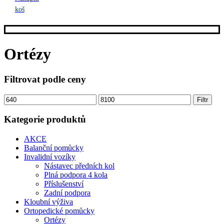
koš
Ortézy
Filtrovat podle ceny
Minimální
Maximální
Filtr
cena
cena
Kategorie produktů
AKCE
Balanční pomůcky
Invalidní vozíky
Nástavec předních kol
Plná podpora 4 kola
Příslušenství
Zadní podpora
Kloubní výživa
Ortopedické pomůcky
Ortézy