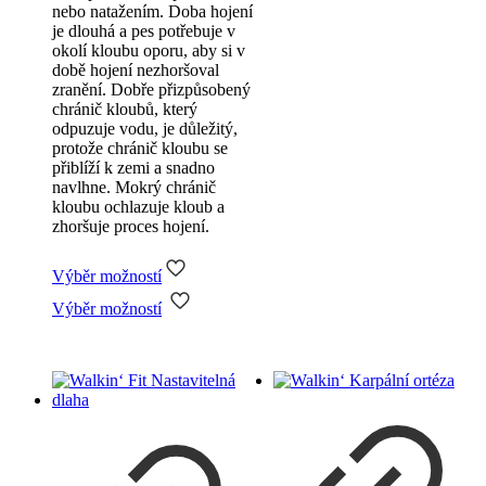
více
nebo natažením. Doba hojení
variant.
je dlouhá a pes potřebuje v
Možnosti
okolí kloubu oporu, aby si v
lze
době hojení nezhoršoval
vybrat
zranění. Dobře přizpůsobený
na
chránič kloubů, který
stránce
odpuzuje vodu, je důležitý,
produktu
protože chránič kloubu se
přiblíží k zemi a snadno
navlhne. Mokrý chránič
kloubu ochlazuje kloub a
zhoršuje proces hojení.
Výběr možností
Tento
Výběr možností
produkt
má
více
variant.
Možnosti
lze
vybrat
na
stránce