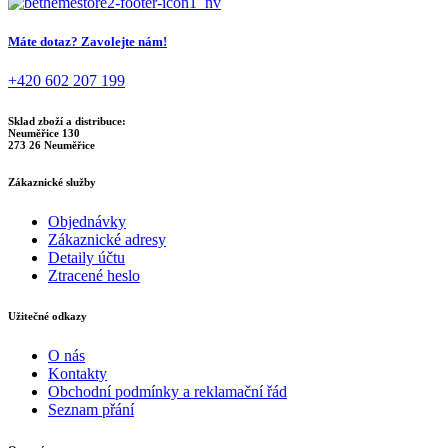
vybrat
lze
na
vybrat
stránce
Máte dotaz? Zavolejte nám!
na
produktu
stránce
+420 602 207 199
produktu
Sklad zboží a distribuce:
Neuměřice 130
273 26 Neuměřice
Zákaznické služby
Objednávky
Zákaznické adresy
Detaily účtu
Ztracené heslo
Užitečné odkazy
O nás
Kontakty
Obchodní podmínky a reklamační řád
Seznam přání