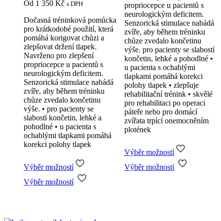
Od
1 350
Kč
s DPH
propriocepce u pacientů s
neurologickým deficitem.
Dočasná tréninková pomůcka
Senzorická stimulace nabádá
pro krátkodobé použití, která
zvíře, aby během tréninku
pomáhá korigovat chůzi a
chůze zvedalo končetinu
zlepšovat držení tlapek.
výše. pro pacienty se slabostí
Navrženo pro zlepšení
končetin, lehké a pohodlné •
propriocepce u pacientů s
u pacienta s ochablými
neurologickým deficitem.
tlapkami pomáhá korekci
Senzorická stimulace nabádá
polohy tlapek • zlepšuje
zvíře, aby během tréninku
rehabilitační trénink • skvělé
chůze zvedalo končetinu
pro rehabilitaci po operaci
výše. • pro pacienty se
páteře nebo pro domácí
slabostí končetin, lehké a
zvířata trpící onemocněním
pohodlné • u pacienta s
plotének
ochablými tlapkami pomáhá
korekci polohy tlapek
Výběr možností
Tento
Výběr možností
Výběr možností
produkt
Tento
má
Výběr možností
produkt
více
má
variant.
více
Možnosti
variant.
lze
Možnosti