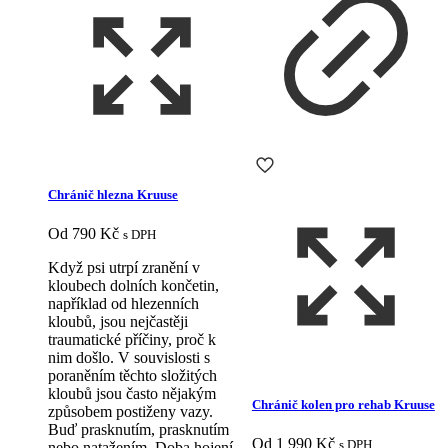
Chránič hlezna Kruuse
Od
790
Kč
s DPH
Když psi utrpí zranění v
kloubech dolních končetin,
například od hlezenních
kloubů, jsou nejčastěji
traumatické příčiny, proč k
nim došlo. V souvislosti s
poraněním těchto složitých
kloubů jsou často nějakým
Chránič kolen pro rehab Kruuse
způsobem postiženy vazy.
Buď prasknutím, prasknutím
Od
1 990
Kč
s DPH
nebo natažením. Doba hojení