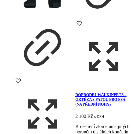
DOPRODEJ WALKINPETS –
ORTÉZA S PATOU PRO PSA
(NA PŘEDNÍ NOHY)
2 100
Kč
s DPH
K ošetření zlomenin a jiných
poranění distálních končetin