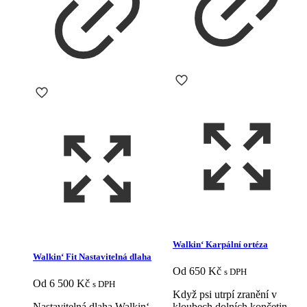
produktu
Walkin‘ Karpální ortéza
Walkin‘ Fit Nastavitelná dlaha
Od
650
Kč
s DPH
Od
6 500
Kč
s DPH
Když psi utrpí zranění v
Nastavitelná dlaha Walkin‘
kloubech dolních končetin,