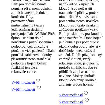
Fit® pro domácí zvířata
například od karpálních
pomáhá při zranění dolních
kloubů, jsou nejčastěji
zadních a/nebo předních
traumatické příčiny, proč k
končetin. Díky
nim došlo. V souvislosti s
patentovanému
poraněním těchto složitých
nastavitelnému tvaru a
kloubů jsou často nějakým
jedinečnému designu
způsobem postiženy vazy.
poskytuje dlaha Walkin‘ Fit®
Buď prasknutím, prasknutím
úplnou stabilitu dolní
nebo natažením. Doba hojení
končetiny s přizpůsobením a
je dlouhá a pes potřebuje v
podporou, což umožňuje
okolí kloubu oporu, aby si v
použití u více pacientů. Dlaha
době hojení nezhoršoval
pomáhá stabilizovat klouby
zranění. Dobře přizpůsobený
při artritidě nebo zranění a
chránič kloubů, který
podporuje hojení během
odpuzuje vodu, je důležitý,
fyzikální terapie a
protože chránič kloubu se
rekonvalescence.
přiblíží k zemi a snadno
navlhne. Mokrý chránič
kloubu ochlazuje kloub a
Výběr možností
zhoršuje proces hojení.
Tento
Výběr možností
produkt
má
Výběr možností
více
Tento
Výběr možností
variant.
produkt