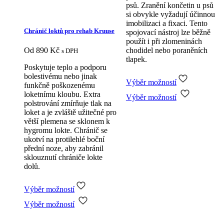
psů. Zranění končetin u psů
si obvykle vyžadují účinnou
imobilizaci a fixaci. Tento
Chránič loktů pro rehab Kruuse
spojovací nástroj lze běžně
použít i při zlomeninách
chodidel nebo poraněních
Od
890
Kč
s DPH
tlapek.
Poskytuje teplo a podporu
bolestivému nebo jinak
Výběr možností
funkčně poškozenému
Tento
loketnímu kloubu. Extra
Výběr možností
produkt
polstrování zmírňuje tlak na
má
loket a je zvláště užitečné pro
více
větší plemena se sklonem k
variant.
hygromu lokte. Chránič se
Možnosti
ukotví na protilehlé boční
lze
přední noze, aby zabránil
vybrat
sklouznutí chrániče lokte
na
dolů.
stránce
produktu
Výběr možností
Tento
Výběr možností
produkt
má