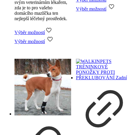
svým veterinárním lékařem,
Tento
zda je to pro vašeho
Výběr možností
produkt
domácího mazlíčka ten
má
nejlepší léčebný prostředek.
více
variant.
Možnosti
Výběr možností
Tento
lze
Výběr možností
produkt
vybrat
má
na
více
stránce
variant.
produktu
Možnosti
lze
vybrat
na
stránce
produktu