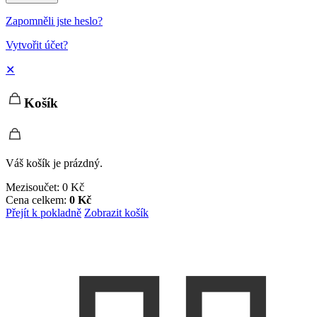
Zapomněli jste heslo?
Vytvořit účet?
✕
Košík
Váš košík je prázdný.
Mezisoučet:
0
Kč
Cena celkem:
0
Kč
Přejít k pokladně
Zobrazit košík