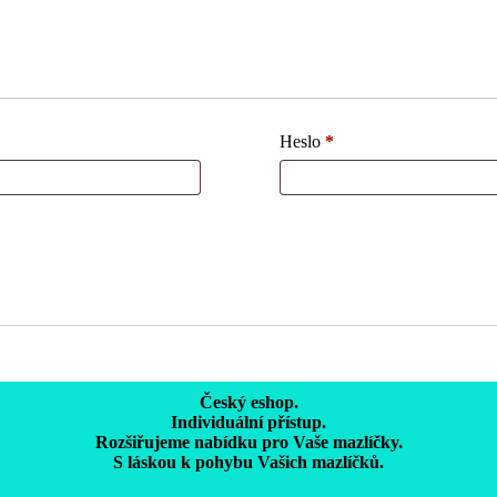
Heslo
*
Český eshop.
Individuální přístup.
Rozšiřujeme nabídku pro Vaše mazlíčky.
S láskou k pohybu Vašich mazlíčků.