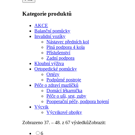
Kategorie produktů
AKCE
Balanční pomůcky
Invalidní vozíky
Nástavec předních kol
Plná podpora 4 kola
Příslušenství
Zadní podpora
Kloubní výživa
Ortopedické pomůcky
Ortézy
Podpůrné postroje
Péče o zdraví mazlíčků
Domácí lékarnička
Péče o uši, srst, zuby
Pooperační péče, podpora hojení
Výcvik
Výcvikové obojky
Zobrazeno 37. – 48. z 67 výsledků
Zobrazit:
6