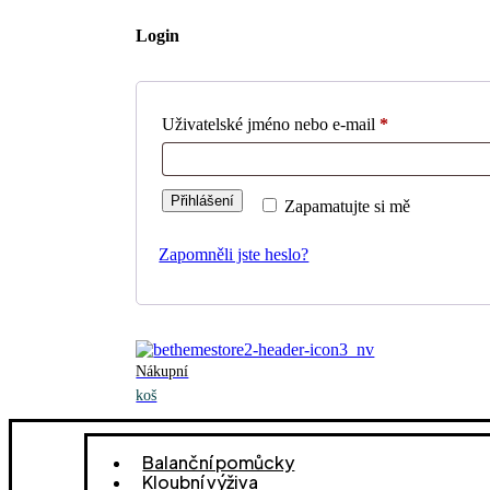
Login
Uživatelské jméno nebo e-mail
*
Přihlášení
Zapamatujte si mě
Zapomněli jste heslo?
Nákupní
koš
Balanční pomůcky
Kloubní výživa