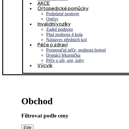
AKCE
Ortopedické pomůcky
Podpůrné postroje
Ortézy
Invalidní vozíky
Zadní podpora
Plná podpora 4 kola
Nástavec předních kol
Péče o zdraví
Pooperační péče, podpora hojení
Domácí lékarnička
Péče o uši, srst, zuby
Výcvik
Obchod
Filtrovat podle ceny
Filtr