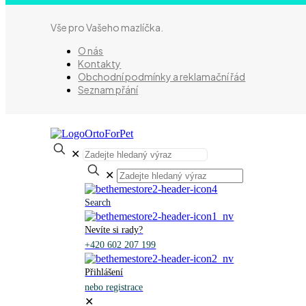
Vše pro Vašeho mazlíčka.
O nás
Kontakty
Obchodní podmínky a reklamační řád
Seznam přání
✕
✕
Search
Nevíte si rady?
+420 602 207 199
Přihlášení
nebo registrace
✕