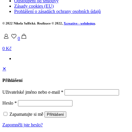
Odstoupení od smlouvy
Zásady cookies (EU)
Prohlášení o zásadách ochrany osobních údajů
© 2022 Nikola Salfická. Realizace © 2022,
Xcreative - webdesign
.
0
0 Kč
✕
Přihlášení
Uživatelské jméno nebo e-mail
*
Heslo
*
Zapamatujte si mě
Přihlášení
Zapomněli jste heslo?