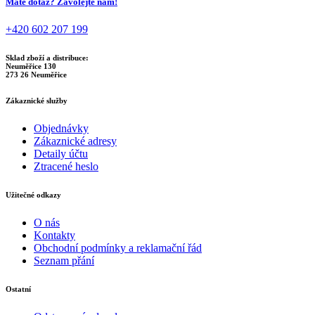
Máte dotaz? Zavolejte nám!
+420 602 207 199
Sklad zboží a distribuce:
Neuměřice 130
273 26 Neuměřice
Zákaznické služby
Objednávky
Zákaznické adresy
Detaily účtu
Ztracené heslo
Užitečné odkazy
O nás
Kontakty
Obchodní podmínky a reklamační řád
Seznam přání
Ostatní