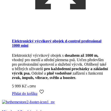
Elektronický výcvikový obojek d-control professional
1000 mini
Elektronický výcvikový obojek s
dosahem až 1000 m,
vhodný pro menší a střední plemena psů. Určen především
pro profesionální sportovní a služební výcvik. Oblíbený také
u běžných uživatelů
pro každodenní procházky a základní
výcvik psa.
Odolné a
plně vodotěsné
zařízení s funkcemi
zvuk, impuls, vibrace, světlo a booster.
5 999
Kč
s DPH
Přidat do košíku