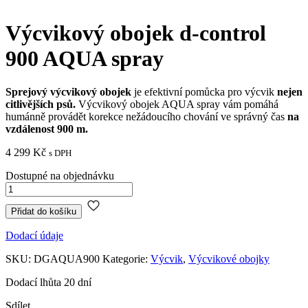
Výcvikový obojek d-control
900 AQUA spray
Sprejový výcvikový obojek
je efektivní pomůcka pro výcvik
nejen
citlivějších psů.
Výcvikový obojek AQUA spray vám pomáhá
humánně provádět korekce nežádoucího chování ve správný čas
na
vzdálenost 900 m.
4 299
Kč
s DPH
Dostupné na objednávku
Výcvikový
obojek
d-
Přidat do košíku
control
Dodací údaje
900
AQUA
SKU:
DGAQUA900
Kategorie:
Výcvik
,
Výcvikové obojky
spray
množství
Dodací lhůta 20 dní
Sdílet