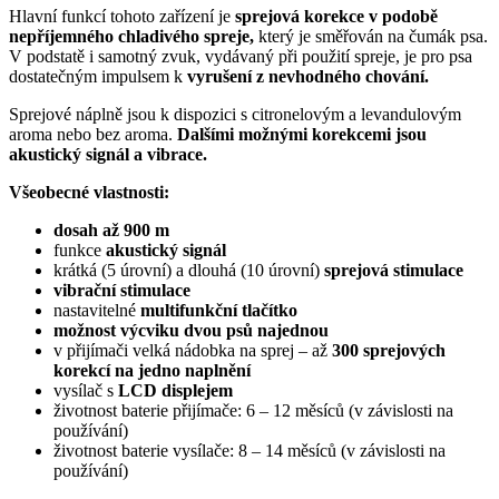
Hlavní funkcí tohoto zařízení je
sprejová korekce v podobě
nepříjemného chladivého spreje,
který je směřován na čumák psa.
V podstatě i samotný zvuk, vydávaný při použití spreje, je pro psa
dostatečným impulsem k
vyrušení z nevhodného chování.
Sprejové náplně jsou k dispozici s citronelovým a levandulovým
aroma nebo bez aroma.
Dalšími možnými korekcemi jsou
akustický signál a vibrace.
Všeobecné vlastnosti:
dosah až 900 m
funkce
akustický signál
krátká (5 úrovní) a dlouhá (10 úrovní)
sprejová stimulace
vibrační stimulace
nastavitelné
multifunkční tlačítko
možnost výcviku dvou psů najednou
v přijímači velká nádobka na sprej – až
300 sprejových
korekcí na jedno naplnění
vysílač s
LCD displejem
životnost baterie přijímače: 6 – 12 měsíců (v závislosti na
používání)
životnost baterie vysílače: 8 – 14 měsíců (v závislosti na
používání)