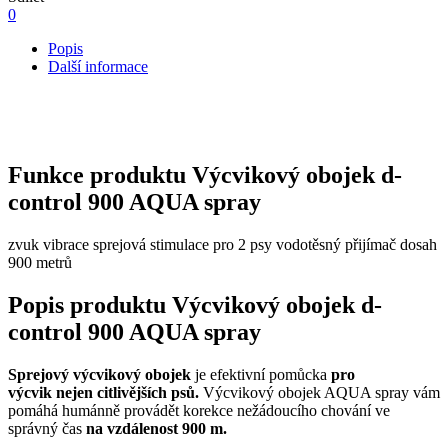
0
Popis
Další informace
Funkce produktu Výcvikový obojek d-
control 900 AQUA spray
zvuk
vibrace
sprejová stimulace
pro 2 psy
vodotěsný přijímač
dosah
900 metrů
Popis produktu Výcvikový obojek d-
control 900 AQUA spray
Sprejový výcvikový obojek
je efektivní pomůcka
pro
výcvik
nejen citlivějších psů.
Výcvikový obojek AQUA spray vám
pomáhá humánně provádět korekce nežádoucího chování ve
správný čas
na vzdálenost 900 m.