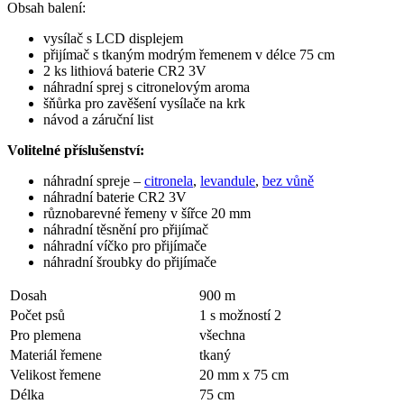
Obsah balení:
vysílač s LCD displejem
přijímač s tkaným modrým řemenem v délce 75 cm
2 ks lithiová baterie CR2 3V
náhradní sprej s citronelovým aroma
šňůrka pro zavěšení vysílače na krk
návod a záruční list
Volitelné příslušenství:
náhradní spreje –
citronela
,
levandule
,
bez vůně
náhradní baterie CR2 3V
různobarevné řemeny v šířce 20 mm
náhradní těsnění pro přijímač
náhradní víčko pro přijímače
náhradní šroubky do přijímače
Dosah
900 m
Počet psů
1 s možností 2
Pro plemena
všechna
Materiál řemene
tkaný
Velikost řemene
20 mm x 75 cm
Délka
75 cm