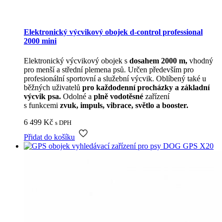
Elektronický výcvikový obojek d-control professional
2000 mini
Elektronický výcvikový obojek s
dosahem 2000 m,
vhodný
pro menší a střední plemena psů. Určen především pro
profesionální sportovní a služební výcvik. Oblíbený také u
běžných uživatelů
pro každodenní procházky a základní
výcvik psa.
Odolné a
plně vodotěsné
zařízení
s funkcemi
zvuk, impuls, vibrace, světlo a booster.
6 499
Kč
s DPH
Přidat do košíku