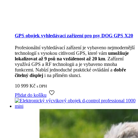
GPS obojek vyhledávací zařízení pro psy DOG GPS X20
Profesionální vyhledávací zařízení je vybaveno nejmodernější
technologií s vysokou citlivostí GPS, které vám
umožňuje
lokalizovat až 9 psů na vzdálenost až 20 km
. Zařízení
využívá GPS a RF technologii a je vybaveno mnoha
funkcemi. Nabízí jednoduché praktické ovládání a
dobře
čitelný displej
i na přímém slunci.
10 999
Kč
s DPH
Přidat do košíku