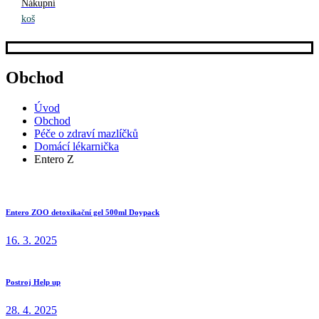
Nákupní
koš
Obchod
Úvod
Obchod
Péče o zdraví mazlíčků
Domácí lékarnička
Entero Z
Entero ZOO detoxikační gel 500ml Doypack
16. 3. 2025
Postroj Help up
28. 4. 2025