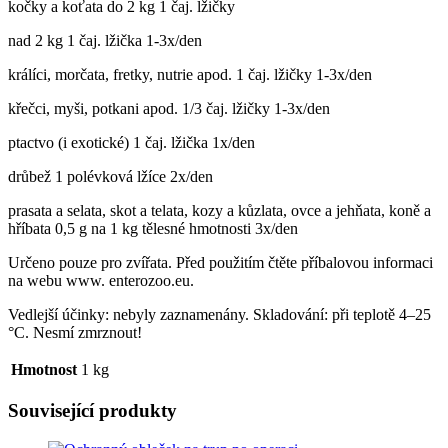
kočky a koťata do 2 kg 1 čaj. lžičky
nad 2 kg 1 čaj. lžička 1-3x/den
králíci, morčata, fretky, nutrie apod. 1 čaj. lžičky 1-3x/den
křečci, myši, potkani apod. 1/3 čaj. lžičky 1-3x/den
ptactvo (i exotické) 1 čaj. lžička 1x/den
drůbež 1 polévková lžíce 2x/den
prasata a selata, skot a telata, kozy a kůzlata, ovce a jehňata, koně a
hříbata 0,5 g na 1 kg tělesné hmotnosti 3x/den
Určeno pouze pro zvířata. Před použitím čtěte příbalovou informaci
na webu www. enterozoo.eu.
Vedlejší účinky: nebyly zaznamenány. Skladování: při teplotě 4–25
°C. Nesmí zmrznout!
Hmotnost
1 kg
Související produkty