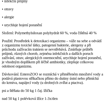
• infekční průjmy
• otravy
• alergie
• urychluje hojení poranění
Složení: Polymethylsiloxan polyhydrát 60 %, voda čištěná 40 %
Použití: Prostředek k detoxikaci organizmu – váže na sebe a odvádí
z organizmu toxické látky, patogenní bakterie, alergeny a při
průchodu zažívacím traktem se nevstřebává. Zmírňuje průběh
průjmů, různých chorob, zejména infekčních a dalších poruch
zažívání, otrav, alergických onemocnění, urychluje hojení poranění,
je vhodným doplňkem při léčbě antibiotiky, zlepšuje celkovou
odolnost organizmu.
Dávkování: EnteroZOO se rozmíchá v přiměřeném množství vody a
podává plastovou stříkačkou přímo do dutiny ústní nebo přimíchá
do krmiva, napájecí vody (u drobných zvířat a ptactva).
psi a štěňata do 50 kg 1 čaj. lžička
nad 50 kg 1 polévková lžíce 1-3x/den