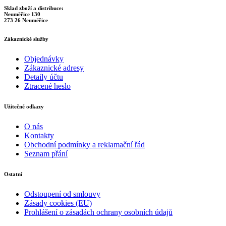
Sklad zboží a distribuce:
Neuměřice 130
273 26 Neuměřice
Zákaznické služby
Objednávky
Zákaznické adresy
Detaily účtu
Ztracené heslo
Užitečné odkazy
O nás
Kontakty
Obchodní podmínky a reklamační řád
Seznam přání
Ostatní
Odstoupení od smlouvy
Zásady cookies (EU)
Prohlášení o zásadách ochrany osobních údajů