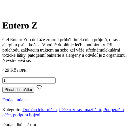
Entero Z
Gel Entero Zoo dokáže zmírnit průběh infekčních průjmů, otrav a
alergií u psů a koček. Vhodně doplňuje léčbu antibiotiky. Při
průchodu zažívacím traktem na sebe gel váže středněmolekulární
toxické látky, patogenní bakterie a alergeny a odvádí je z organizmu.
Nevstřebává se.
429
Kč
s DPH
Entero
Z
množství
Přidat do košíku
Dodací údaje
Kategorie:
Domácí lékarnička
,
Péče o zdraví mazlíčků
,
Pooperační
péče, podpora hojení
Dodací lhůta 7 dní