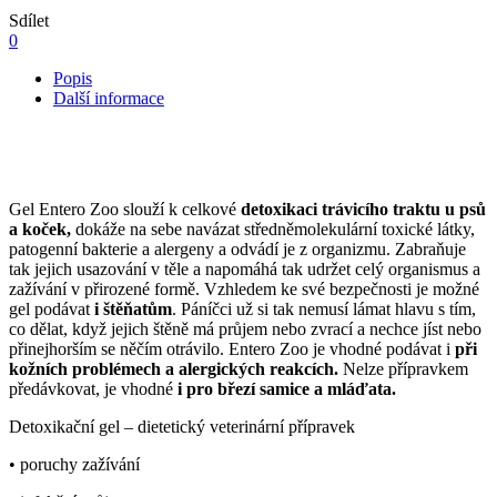
Sdílet
0
Popis
Další informace
Gel Entero Zoo slouží k celkové
detoxikaci trávicího traktu u psů
a koček,
dokáže na sebe navázat středněmolekulární toxické látky,
patogenní bakterie a alergeny a odvádí je z organizmu. Zabraňuje
tak jejich usazování v těle a napomáhá tak udržet celý organismus a
zažívání v přirozené formě. Vzhledem ke své bezpečnosti je možné
gel podávat
i štěňatům
. Páníčci už si tak nemusí lámat hlavu s tím,
co dělat, když jejich štěně má průjem nebo zvrací a nechce jíst nebo
přinejhorším se něčím otrávilo. Entero Zoo je vhodné podávat i
při
kožních problémech a alergických reakcích.
Nelze přípravkem
předávkovat, je vhodné
i pro březí samice a mláďata.
Detoxikační gel – dietetický veterinární přípravek
• poruchy zažívání