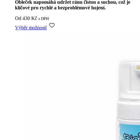
Obleček napomáhá udržet ránu čistou a suchou, což je
klíčové pro rychlé a bezproblémové hojení.
Od
430
Kč
s DPH
Tento
Výběr možností
produkt
má
více
variant.
Možnosti
lze
vybrat
na
stránce
produktu