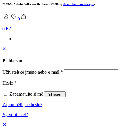
© 2022 Nikola Salfická. Realizace © 2022,
Xcreative - webdesign
.
0
0 Kč
✕
Přihlášení
Uživatelské jméno nebo e-mail
*
Heslo
*
Zapamatujte si mě
Přihlášení
Zapomněli jste heslo?
Vytvořit účet?
✕