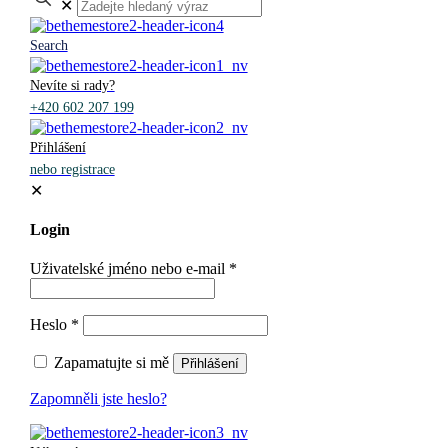
✕
Search
Nevíte si rady?
+420 602 207 199
Přihlášení
nebo registrace
✕
Login
Uživatelské jméno nebo e-mail
*
Heslo
*
Zapamatujte si mě
Přihlášení
Zapomněli jste heslo?